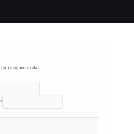
bržem mogućem roku.
a
*