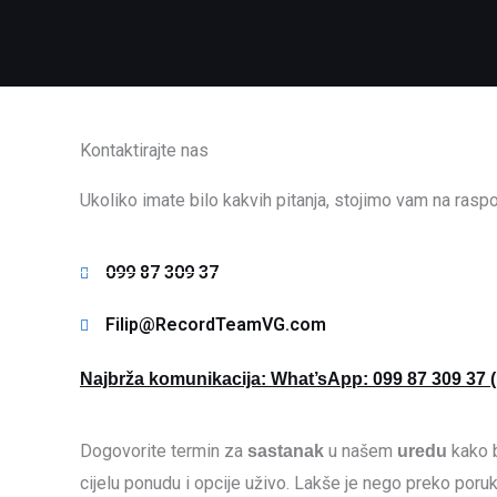
Kontaktirajte nas
Ukoliko imate bilo kakvih pitanja, stojimo vam na raspo
099 87 309 37
Filip@RecordTeamVG.com
Najbrža komunikacija: What’sApp: 099 87 309 37 (k
Dogovorite termin za
u našem
kako b
sastanak
uredu
cijelu ponudu i opcije uživo. Lakše je nego preko poru