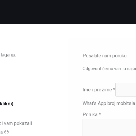
laganju.
Pošaljite nam poruku
Odgovorit ćemo vam u naj
Ime i prezime
*
What's App broj mobitel
likni)
Poruka
*
i vam pokazali
ka 🙂