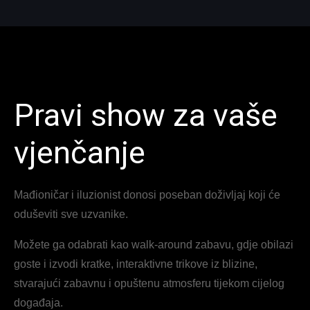
Pravi show za vaše
vjenčanje
Mađioničar i iluzionist donosi poseban doživljaj koji će
oduševiti sve uzvanike.
Možete ga odabrati kao walk-around zabavu, gdje obilazi
goste i izvodi kratke, interaktivne trikove iz blizine,
stvarajući zabavnu i opuštenu atmosferu tijekom cijelog
događaja.