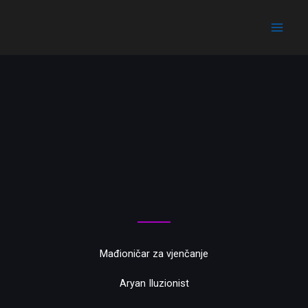
Skip
Main
to
Menu
content
Mađioničar za vjenčanje
Aryan Iluzionist