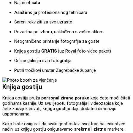
Najam
4 sata
Asistencija
profesionalnog tehničara
Šareni rekviziti za sve uzraste
Pozadina po izboru, usklađena s vašim stilom
Neograničeno printanje fotografija za goste
Knjiga gostiju
GRATIS
(uz Royal foto-video paket)
Online galerija svih fotografija
Putni troškovi unutar Zagrebačke županije
Knjiga gostiju
Knjiga gostiju pruža
personalizirane poruke
koje ćete moći čitati
godinama kasnije. Uz svu ljepotu fotografija i videozapisa koje
ćete zauvijek čuvati,
knjiga gostiju
daje dodatnu dimenziju
uspomenama.
Kako biste osigurali da svaki gost ostavi svoj trag na jedinstven
način, uz knjigu gostiju osiguravamo
srebrne
i
zlatne
markere.